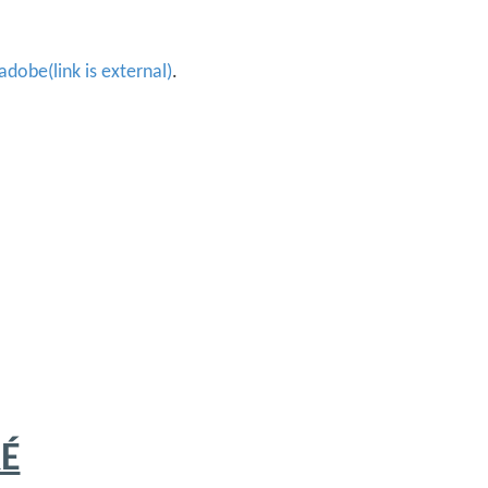
'adobe(link is external)
.
RÉ